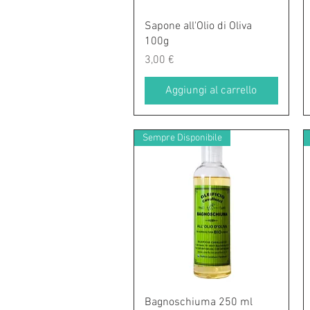
Vista rapida
Sapone all'Olio di Oliva
100g
Prezzo
3,00 €
Aggiungi al carrello
Sempre Disponibile
Vista rapida
Bagnoschiuma 250 ml