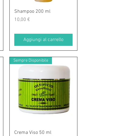
Vista rapida
Shampoo 200 ml
Prezzo
10,00 €
Aggiungi al carrello
Sempre Disponibile
Vista rapida
Crema Viso 50 ml