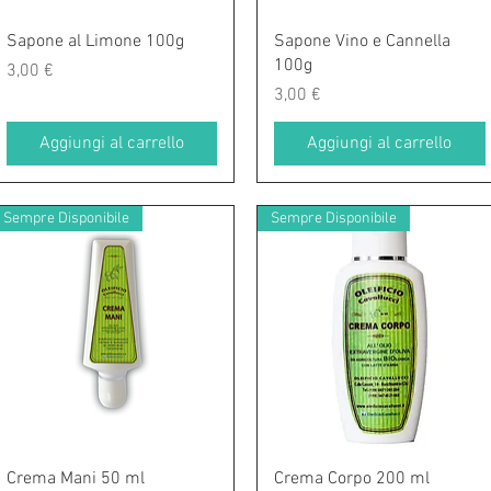
Vista rapida
Vista rapida
Sapone al Limone 100g
Sapone Vino e Cannella
100g
Prezzo
3,00 €
Prezzo
3,00 €
Aggiungi al carrello
Aggiungi al carrello
Sempre Disponibile
Sempre Disponibile
Vista rapida
Vista rapida
Crema Mani 50 ml
Crema Corpo 200 ml